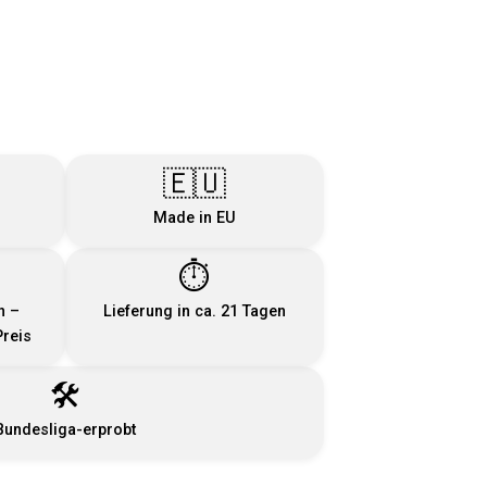
🇪🇺
Made in EU
⏱️
n –
Lieferung in ca. 21 Tagen
reis
🛠️
Bundesliga-erprobt