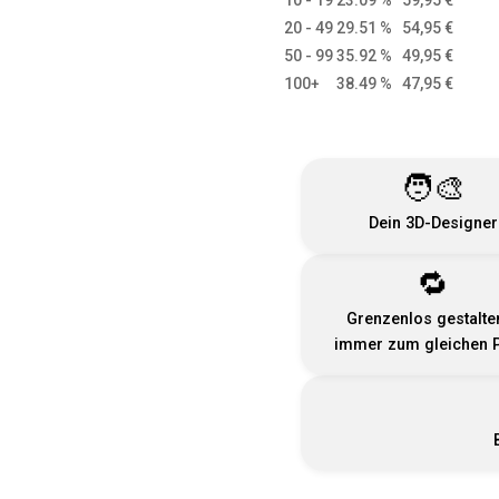
20 - 49
29.51 %
54,95
€
50 - 99
35.92 %
49,95
€
100+
38.49 %
47,95
€
🧑‍🎨
Dein 3D-Designer
🔁
Grenzenlos gestalte
immer zum gleichen P