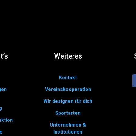
t’s
Weiteres
Kontakt
gen
Vereinskooperation
Wir designen für dich
g
Sportarten
uktion
Unternehmen &
fe
Institutionen