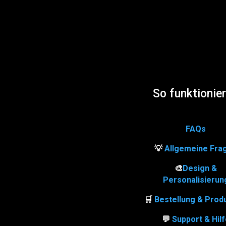
So funktionier
FAQs
💡
Allgemeine Fra
🎨
Design &
Personalisierun
🛒
Bestellung & Prod
💬
Support & Hil