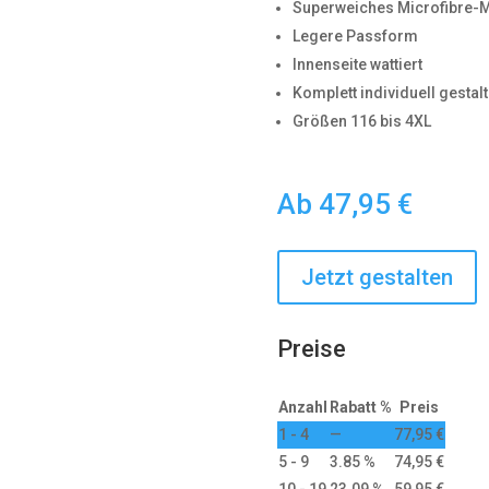
Superweiches Microfibre-M
Legere Passform
Innenseite wattiert
Komplett individuell gestal
Größen 116 bis 4XL
Ab
47,95
€
Jetzt gestalten
Preise
Anzahl
Rabatt %
Preis
1 - 4
—
77,95
€
5 - 9
3.85 %
74,95
€
10 - 19
23.09 %
59,95
€